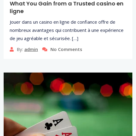
What You Gain from a Trusted casino en
ligne
Jouer dans un casino en ligne de confiance offre de
nombreux avantages qui contribuent à une expérience
de jeu agréable et sécurisée. […]
By:
admin
No Comments