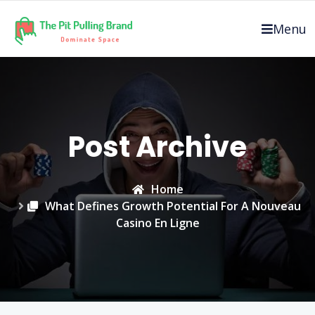
Skip
to
Menu
content
Post Archive
Home
What Defines Growth Potential For A Nouveau
Casino En Ligne