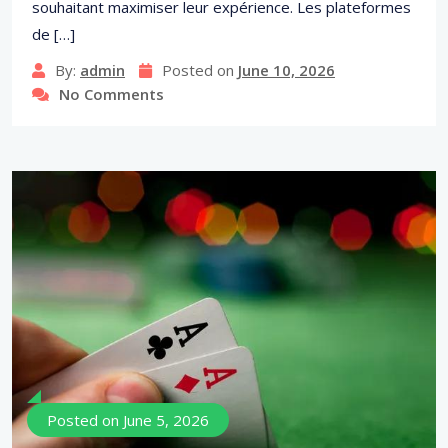
souhaitant maximiser leur expérience. Les plateformes
de […]
By:
admin
Posted on
June 10, 2026
No Comments
Posted on
June 5, 2026