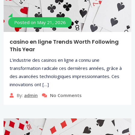
Posted on
May 21, 2026
casino en ligne Trends Worth Following
This Year
L’industrie des casinos en ligne a connu une
transformation radicale ces dernières années, grâce à
des avancées technologiques impressionnantes. Ces
innovations ont […]
By:
admin
No Comments