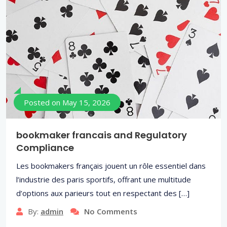
Posted on
May 15, 2026
bookmaker francais and Regulatory
Compliance
Les bookmakers français jouent un rôle essentiel dans
l’industrie des paris sportifs, offrant une multitude
d’options aux parieurs tout en respectant des […]
By:
admin
No Comments