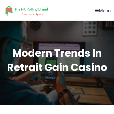
Skip
to
Menu
content
Modern Trends In
Retrait Gain Casino