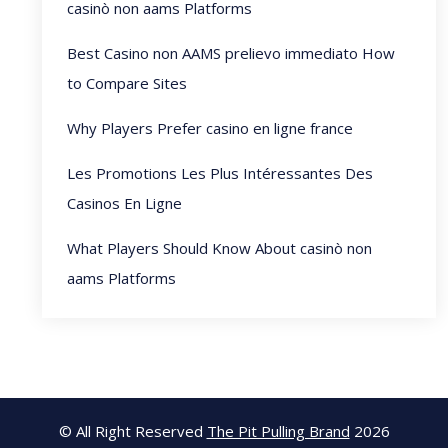
casinò non aams Platforms
Best Casino non AAMS prelievo immediato How
to Compare Sites
Why Players Prefer casino en ligne france
Les Promotions Les Plus Intéressantes Des
Casinos En Ligne
What Players Should Know About casinò non
aams Platforms
© All Right Reserved
The Pit Pulling Brand
2026