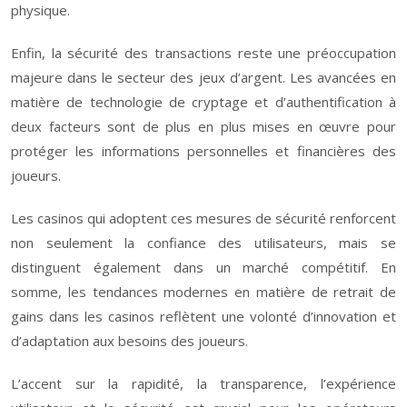
physique.
Enfin, la sécurité des transactions reste une préoccupation
majeure dans le secteur des jeux d’argent. Les avancées en
matière de technologie de cryptage et d’authentification à
deux facteurs sont de plus en plus mises en œuvre pour
protéger les informations personnelles et financières des
joueurs.
Les casinos qui adoptent ces mesures de sécurité renforcent
non seulement la confiance des utilisateurs, mais se
distinguent également dans un marché compétitif. En
somme, les tendances modernes en matière de retrait de
gains dans les casinos reflètent une volonté d’innovation et
d’adaptation aux besoins des joueurs.
L’accent sur la rapidité, la transparence, l’expérience