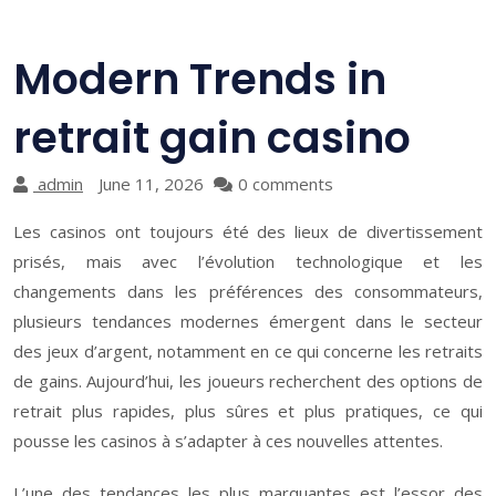
Modern Trends in
retrait gain casino
admin
June 11, 2026
0 comments
Les casinos ont toujours été des lieux de divertissement
prisés, mais avec l’évolution technologique et les
changements dans les préférences des consommateurs,
plusieurs tendances modernes émergent dans le secteur
des jeux d’argent, notamment en ce qui concerne les retraits
de gains. Aujourd’hui, les joueurs recherchent des options de
retrait plus rapides, plus sûres et plus pratiques, ce qui
pousse les casinos à s’adapter à ces nouvelles attentes.
L’une des tendances les plus marquantes est l’essor des