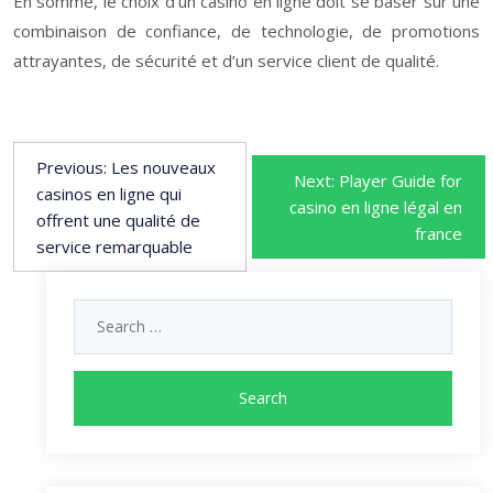
En somme, le choix d’un casino en ligne doit se baser sur une
combinaison de confiance, de technologie, de promotions
attrayantes, de sécurité et d’un service client de qualité.
P
Previous:
Les nouveaux
Next:
Player Guide for
casinos en ligne qui
o
casino en ligne légal en
offrent une qualité de
france
service remarquable
s
Search
t
for:
n
a
v