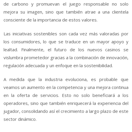
de carbono y promuevan el juego responsable no solo
mejora su imagen, sino que también atrae a una clientela
consciente de la importancia de estos valores.
Las iniciativas sostenibles son cada vez más valoradas por
los consumidores, lo que se traduce en un mayor apoyo y
lealtad. Finalmente, el futuro de los nuevos casinos se
vislumbra prometedor gracias a la combinación de innovación,
regulación adecuada y un enfoque en la sostenibilidad.
A medida que la industria evoluciona, es probable que
veamos un aumento en la competencia y una mejora continua
en la oferta de servicios. Esto no solo beneficiará a los
operadores, sino que también enriquecerá la experiencia del
jugador, consolidando así el crecimiento a largo plazo de este
sector dinámico.