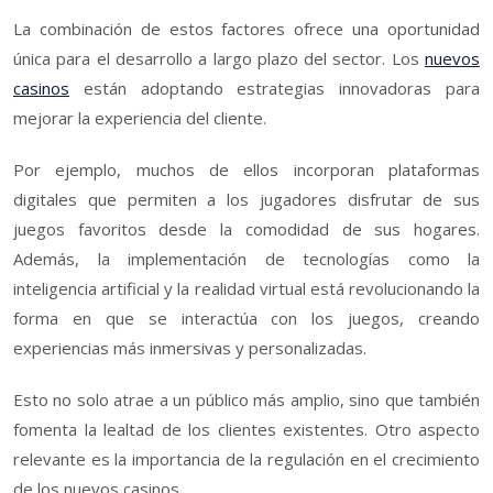
La combinación de estos factores ofrece una oportunidad
única para el desarrollo a largo plazo del sector. Los
nuevos
casinos
están adoptando estrategias innovadoras para
mejorar la experiencia del cliente.
Por ejemplo, muchos de ellos incorporan plataformas
digitales que permiten a los jugadores disfrutar de sus
juegos favoritos desde la comodidad de sus hogares.
Además, la implementación de tecnologías como la
inteligencia artificial y la realidad virtual está revolucionando la
forma en que se interactúa con los juegos, creando
experiencias más inmersivas y personalizadas.
Esto no solo atrae a un público más amplio, sino que también
fomenta la lealtad de los clientes existentes. Otro aspecto
relevante es la importancia de la regulación en el crecimiento
de los nuevos casinos.