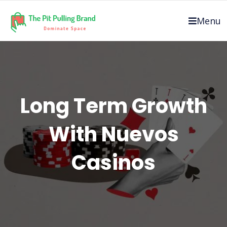
Skip
to
Menu
content
Long Term Growth
With Nuevos
Casinos