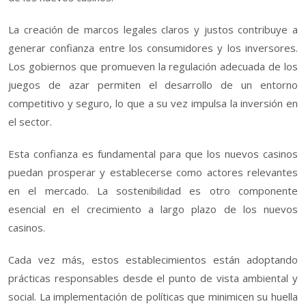
La creación de marcos legales claros y justos contribuye a
generar confianza entre los consumidores y los inversores.
Los gobiernos que promueven la regulación adecuada de los
juegos de azar permiten el desarrollo de un entorno
competitivo y seguro, lo que a su vez impulsa la inversión en
el sector.
Esta confianza es fundamental para que los nuevos casinos
puedan prosperar y establecerse como actores relevantes
en el mercado. La sostenibilidad es otro componente
esencial en el crecimiento a largo plazo de los nuevos
casinos.
Cada vez más, estos establecimientos están adoptando
prácticas responsables desde el punto de vista ambiental y
social. La implementación de políticas que minimicen su huella