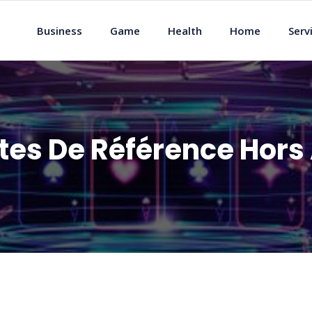
Business
Game
Health
Home
Serv
ites De Référence Hors