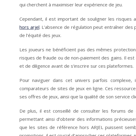
qui cherchent à maximiser leur expérience de jeu.
Cependant, il est important de souligner les risques
hors arjel
. L’absence de régulation peut entraîner des 
de l’équité des jeux.
Les joueurs ne bénéficient pas des mêmes protections 
risques de fraude ou de non-paiement des gains. Il est
et de diligence avant de s’inscrire sur ces plateformes.
Pour naviguer dans cet univers parfois complexe,
comparateurs de sites de jeux en ligne. Ces ressources 
ses offres de jeux, ainsi que la qualité de son service cli
De plus, il est conseillé de consulter les forums de 
permettant ainsi d’obtenir des informations précieuses
que les sites de référence hors ARJEL puissent semble
promotions, il est crucial d’approcher ces plateformes 