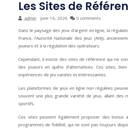
Les Sites de Référe
admin
June 16, 2026
0 comments
Dans le paysage des jeux d’argent en ligne, la régulatio
France, l’Autorité Nationale des Jeux (ANJ), ancienne
joueurs et à la régulation des opérateurs.
Cependant, il existe des sites de référence qui ne sont 
des joueurs en quête d’alternatives. Ces sites, bien 
expériences de jeu variées et intéressantes.
Les plateformes de jeux en ligne non régulées peuvent
souvent une plus grande variété de jeux, allant des 
sportifs.
Ces sites peuvent également proposer des bonus a
programmes de fidélité, qui ne sont pas toujours dispon