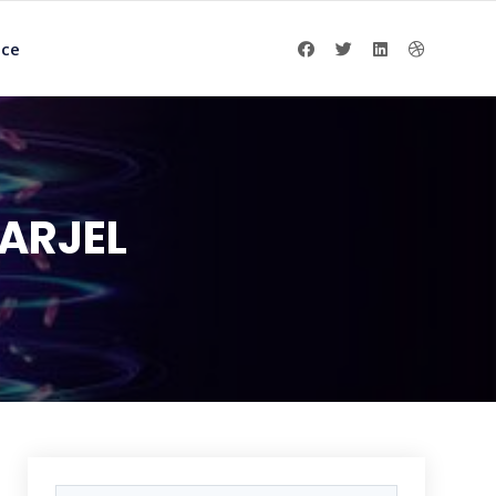
ice
 ARJEL