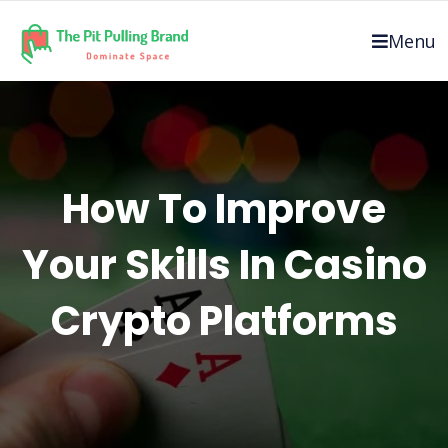
Skip
to
Menu
content
How To Improve
Your Skills In Casino
Crypto Platforms