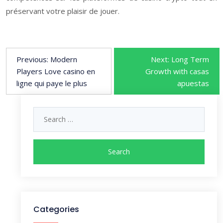
préservant votre plaisir de jouer.
P
Previous:
Modern
Next:
Long Term
Players Love casino en
Growth with casas
o
ligne qui paye le plus
apuestas
s
Search
for:
t
n
a
v
Categories