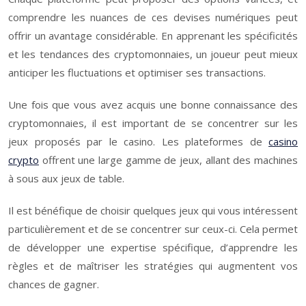
comprendre les nuances de ces devises numériques peut
offrir un avantage considérable. En apprenant les spécificités
et les tendances des cryptomonnaies, un joueur peut mieux
anticiper les fluctuations et optimiser ses transactions.
Une fois que vous avez acquis une bonne connaissance des
cryptomonnaies, il est important de se concentrer sur les
jeux proposés par le casino. Les plateformes de
casino
crypto
offrent une large gamme de jeux, allant des machines
à sous aux jeux de table.
Il est bénéfique de choisir quelques jeux qui vous intéressent
particulièrement et de se concentrer sur ceux-ci. Cela permet
de développer une expertise spécifique, d’apprendre les
règles et de maîtriser les stratégies qui augmentent vos
chances de gagner.