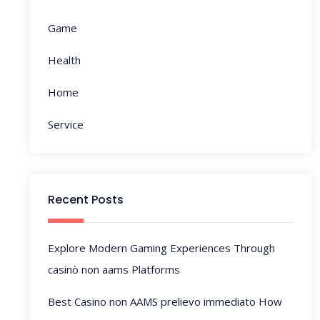
g
Game
a
Health
t
Home
i
Service
o
n
Recent Posts
Explore Modern Gaming Experiences Through
casinò non aams Platforms
Best Casino non AAMS prelievo immediato How