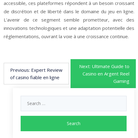
accessible, ces plateformes répondent à un besoin croissant
de discrétion et de liberté dans le domaine du jeu en ligne.
L’avenir de ce segment semble prometteur, avec des
innovations technologiques et une adaptation potentielle des
réglementations, ouvrant la voie à une croissance continue.
P
Next:
Ultimate Guide to
Previous:
Expert Review
Casino en Argent Reel
o
of casino fiable en ligne
Gaming
s
Search
for:
t
n