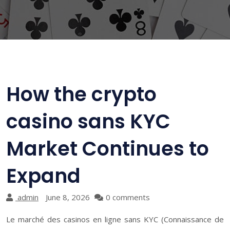
How the crypto
casino sans KYC
Market Continues to
Expand
admin
June 8, 2026
0 comments
Le marché des casinos en ligne sans KYC (Connaissance de